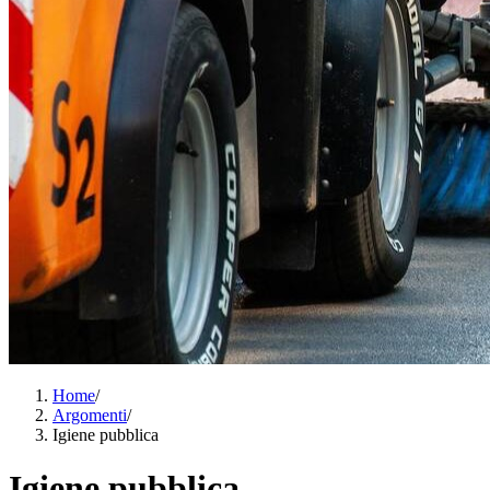
Home
/
Argomenti
/
Igiene pubblica
Igiene pubblica