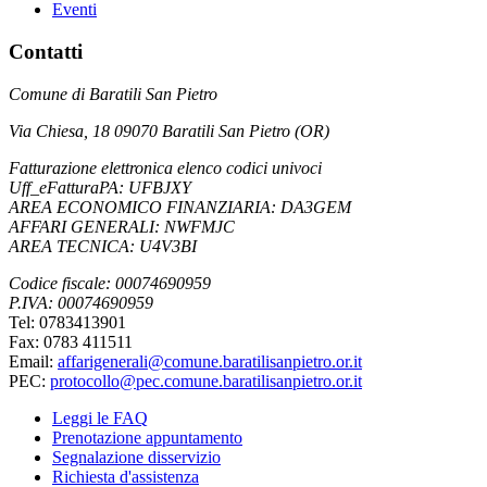
Eventi
Contatti
Comune di Baratili San Pietro
Via Chiesa, 18 09070 Baratili San Pietro (OR)
Fatturazione elettronica elenco codici univoci
Uff_eFatturaPA: UFBJXY
AREA ECONOMICO FINANZIARIA: DA3GEM
AFFARI GENERALI: NWFMJC
AREA TECNICA: U4V3BI
Codice fiscale: 00074690959
P.IVA: 00074690959
Tel: 0783413901
Fax: 0783 411511
Email:
affarigenerali@comune.baratilisanpietro.or.it
PEC:
protocollo@pec.comune.baratilisanpietro.or.it
Leggi le FAQ
Prenotazione appuntamento
Segnalazione disservizio
Richiesta d'assistenza