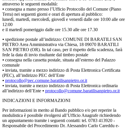
attraverso le seguenti modalità:
⦁ consegna a mano presso l’Ufficio Protocollo del Comune (Piano
Terra) nei seguenti giorni e orari di apertura al pubblico:
lunedì, martedì, mercoledì, giovedì e venerdì dalle ore 10:00 alle ore
12:00
e il martedì pomeriggio dalle ore 15.30 alle ore 17.30
⦁ spedizione postale all’indirizzo: COMUNE DI BARATILI SAN
PIETRO Area Amministrativa via Chiesa, 18 09070 BARATILI
SAN PIETRO (OR). In tal caso, per il rispetto della scadenza, farà
fede la data di invio risultante dal timbro postale
⦁ consegna nella cassetta postale, situata all’esterno del Palazzo
comunale
⦁ inviata, tramite a mezzo indirizzo di Posta Elettronica Certificata
(PEC), all’indirizzo PEC dell’Ente
⦁
protocollo@pec.comune.baratilisanpietro.or.it
⦁ inviata, tramite a mezzo indirizzo di Posta Elettronica ordinaria
all’indirizzo dell’Ente ⦁
protocollo@comune.baratilisanpietro.or.it
INDICAZIONI E INFORMAZIONI
Per informazioni in merito al Bando pubblico e/o per reperire la
modulistica è possibile rivolgersi all’Ufficio Anagrafe richiedendo
un appuntamento tramite i seguenti contatti: tel. 0783 413920 -
Responsabile del Procedimento Dr. Alessandro Carlo Careddu e-