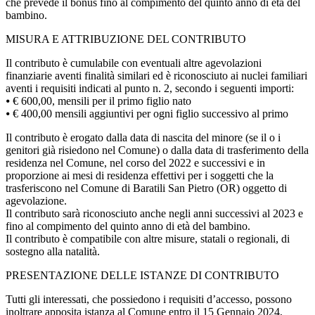
che prevede il bonus fino al compimento del quinto anno di età del
bambino.
MISURA E ATTRIBUZIONE DEL CONTRIBUTO
Il contributo è cumulabile con eventuali altre agevolazioni
finanziarie aventi finalità similari ed è riconosciuto ai nuclei familiari
aventi i requisiti indicati al punto n. 2, secondo i seguenti importi:
⦁ € 600,00, mensili per il primo figlio nato
⦁ € 400,00 mensili aggiuntivi per ogni figlio successivo al primo
Il contributo è erogato dalla data di nascita del minore (se il o i
genitori già risiedono nel Comune) o dalla data di trasferimento della
residenza nel Comune, nel corso del 2022 e successivi e in
proporzione ai mesi di residenza effettivi per i soggetti che la
trasferiscono nel Comune di Baratili San Pietro (OR) oggetto di
agevolazione.
Il contributo sarà riconosciuto anche negli anni successivi al 2023 e
fino al compimento del quinto anno di età del bambino.
Il contributo è compatibile con altre misure, statali o regionali, di
sostegno alla natalità.
PRESENTAZIONE DELLE ISTANZE DI CONTRIBUTO
Tutti gli interessati, che possiedono i requisiti d’accesso, possono
inoltrare apposita istanza al Comune entro il 15 Gennaio 2024,