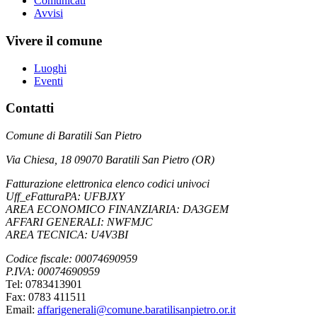
Comunicati
Avvisi
Vivere il comune
Luoghi
Eventi
Contatti
Comune di Baratili San Pietro
Via Chiesa, 18 09070 Baratili San Pietro (OR)
Fatturazione elettronica elenco codici univoci
Uff_eFatturaPA: UFBJXY
AREA ECONOMICO FINANZIARIA: DA3GEM
AFFARI GENERALI: NWFMJC
AREA TECNICA: U4V3BI
Codice fiscale: 00074690959
P.IVA: 00074690959
Tel: 0783413901
Fax: 0783 411511
Email:
affarigenerali@comune.baratilisanpietro.or.it