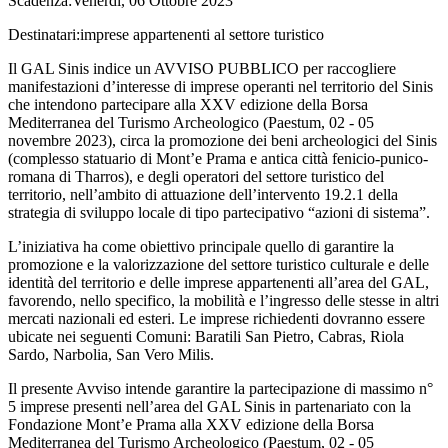
Scadenza:Venerdì, 06 Ottobre 2023
Destinatari:imprese appartenenti al settore turistico
Il GAL Sinis indice un AVVISO PUBBLICO per raccogliere
manifestazioni d’interesse di imprese operanti nel territorio del Sinis
che intendono partecipare alla XXV edizione della Borsa
Mediterranea del Turismo Archeologico (Paestum, 02 - 05
novembre 2023), circa la promozione dei beni archeologici del Sinis
(complesso statuario di Mont’e Prama e antica città fenicio-punico-
romana di Tharros), e degli operatori del settore turistico del
territorio, nell’ambito di attuazione dell’intervento 19.2.1 della
strategia di sviluppo locale di tipo partecipativo “azioni di sistema”.
L’iniziativa ha come obiettivo principale quello di garantire la
promozione e la valorizzazione del settore turistico culturale e delle
identità del territorio e delle imprese appartenenti all’area del GAL,
favorendo, nello specifico, la mobilità e l’ingresso delle stesse in altri
mercati nazionali ed esteri. Le imprese richiedenti dovranno essere
ubicate nei seguenti Comuni: Baratili San Pietro, Cabras, Riola
Sardo, Narbolia, San Vero Milis.
Il presente Avviso intende garantire la partecipazione di massimo n°
5 imprese presenti nell’area del GAL Sinis in partenariato con la
Fondazione Mont’e Prama alla XXV edizione della Borsa
Mediterranea del Turismo Archeologico (Paestum, 02 - 05