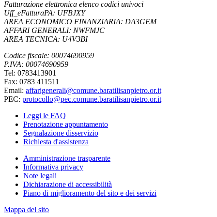
Fatturazione elettronica elenco codici univoci
Uff_eFatturaPA: UFBJXY
AREA ECONOMICO FINANZIARIA: DA3GEM
AFFARI GENERALI: NWFMJC
AREA TECNICA: U4V3BI
Codice fiscale: 00074690959
P.IVA: 00074690959
Tel: 0783413901
Fax: 0783 411511
Email:
affarigenerali@comune.baratilisanpietro.or.it
PEC:
protocollo@pec.comune.baratilisanpietro.or.it
Leggi le FAQ
Prenotazione appuntamento
Segnalazione disservizio
Richiesta d'assistenza
Amministrazione trasparente
Informativa privacy
Note legali
Dichiarazione di accessibilità
Piano di miglioramento del sito e dei servizi
Mappa del sito