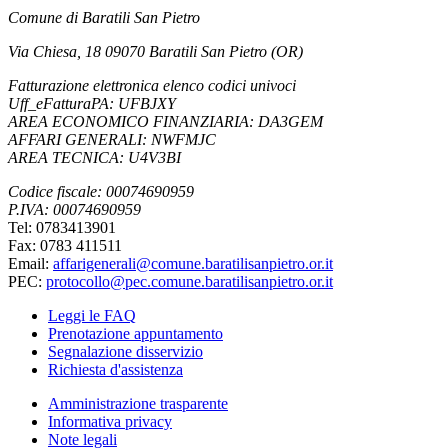
Comune di Baratili San Pietro
Via Chiesa, 18 09070 Baratili San Pietro (OR)
Fatturazione elettronica elenco codici univoci
Uff_eFatturaPA: UFBJXY
AREA ECONOMICO FINANZIARIA: DA3GEM
AFFARI GENERALI: NWFMJC
AREA TECNICA: U4V3BI
Codice fiscale: 00074690959
P.IVA: 00074690959
Tel: 0783413901
Fax: 0783 411511
Email:
affarigenerali@comune.baratilisanpietro.or.it
PEC:
protocollo@pec.comune.baratilisanpietro.or.it
Leggi le FAQ
Prenotazione appuntamento
Segnalazione disservizio
Richiesta d'assistenza
Amministrazione trasparente
Informativa privacy
Note legali