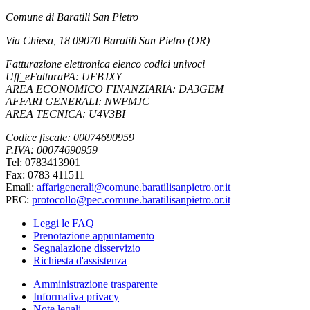
Comune di Baratili San Pietro
Via Chiesa, 18 09070 Baratili San Pietro (OR)
Fatturazione elettronica elenco codici univoci
Uff_eFatturaPA: UFBJXY
AREA ECONOMICO FINANZIARIA: DA3GEM
AFFARI GENERALI: NWFMJC
AREA TECNICA: U4V3BI
Codice fiscale: 00074690959
P.IVA: 00074690959
Tel: 0783413901
Fax: 0783 411511
Email:
affarigenerali@comune.baratilisanpietro.or.it
PEC:
protocollo@pec.comune.baratilisanpietro.or.it
Leggi le FAQ
Prenotazione appuntamento
Segnalazione disservizio
Richiesta d'assistenza
Amministrazione trasparente
Informativa privacy
Note legali