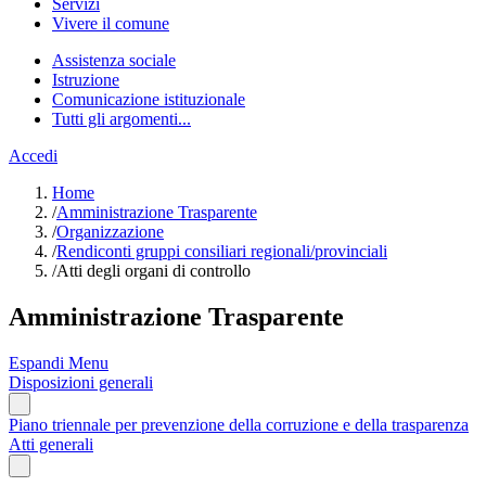
Servizi
Vivere il comune
Assistenza sociale
Istruzione
Comunicazione istituzionale
Tutti gli argomenti...
Accedi
Home
/
Amministrazione Trasparente
/
Organizzazione
/
Rendiconti gruppi consiliari regionali/provinciali
/
Atti degli organi di controllo
Amministrazione Trasparente
Espandi Menu
Disposizioni generali
Piano triennale per prevenzione della corruzione e della trasparenza
Atti generali