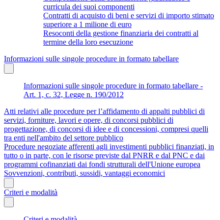
curricula dei suoi componenti
Contratti di acquisto di beni e servizi di importo stimato
superiore a 1 milione di euro
Resoconti della gestione finanziaria dei contratti al
termine della loro esecuzione
Informazioni sulle singole procedure in formato tabellare
Informazioni sulle singole procedure in formato tabellare -
Art. 1, c. 32, Legge n. 190/2012
Atti relativi alle procedure per l’affidamento di appalti pubblici di
servizi, forniture, lavori e opere, di concorsi pubblici di
progettazione, di concorsi di idee e di concessioni, compresi quelli
tra enti nell'ambito del settore pubblico
Procedure negoziate afferenti agli investimenti pubblici finanziati, in
tutto o in parte, con le risorse previste dal PNRR e dal PNC e dai
programmi cofinanziati dai fondi strutturali dell'Unione europea
Sovvenzioni, contributi, sussidi, vantaggi economici
Criteri e modalità
Criteri e modalità