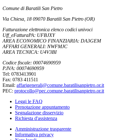
Comune di Baratili San Pietro
Via Chiesa, 18 09070 Baratili San Pietro (OR)
Fatturazione elettronica elenco codici univoci
Uff_eFatturaPA: UFBJXY
AREA ECONOMICO FINANZIARIA: DA3GEM
AFFARI GENERALI: NWFMJC
AREA TECNICA: U4V3BI
Codice fiscale: 00074690959
P.IVA: 00074690959
Tel: 0783413901
Fax: 0783 411511
Email:
affarigenerali@comune.baratilisanpietro.or.it
PEC:
protocollo@pec.comune.baratilisanpietro.or.it
Leggi le FAQ
Prenotazione appuntamento
Segnalazione disservizio
Richiesta d'assistenza
Amministrazione trasparente
Informativa privacy