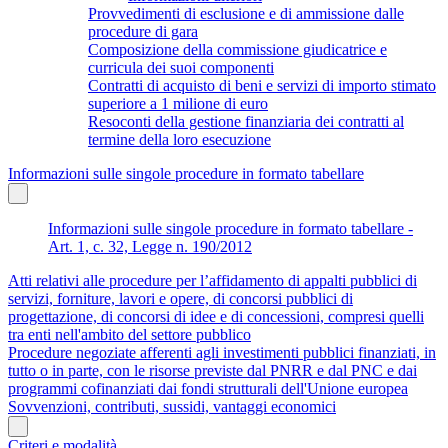
Provvedimenti di esclusione e di ammissione dalle
procedure di gara
Composizione della commissione giudicatrice e
curricula dei suoi componenti
Contratti di acquisto di beni e servizi di importo stimato
superiore a 1 milione di euro
Resoconti della gestione finanziaria dei contratti al
termine della loro esecuzione
Informazioni sulle singole procedure in formato tabellare
Informazioni sulle singole procedure in formato tabellare -
Art. 1, c. 32, Legge n. 190/2012
Atti relativi alle procedure per l’affidamento di appalti pubblici di
servizi, forniture, lavori e opere, di concorsi pubblici di
progettazione, di concorsi di idee e di concessioni, compresi quelli
tra enti nell'ambito del settore pubblico
Procedure negoziate afferenti agli investimenti pubblici finanziati, in
tutto o in parte, con le risorse previste dal PNRR e dal PNC e dai
programmi cofinanziati dai fondi strutturali dell'Unione europea
Sovvenzioni, contributi, sussidi, vantaggi economici
Criteri e modalità