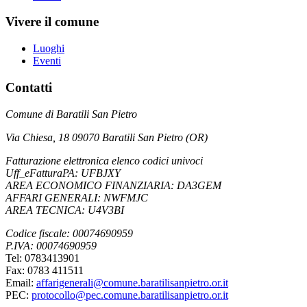
Vivere il comune
Luoghi
Eventi
Contatti
Comune di Baratili San Pietro
Via Chiesa, 18 09070 Baratili San Pietro (OR)
Fatturazione elettronica elenco codici univoci
Uff_eFatturaPA: UFBJXY
AREA ECONOMICO FINANZIARIA: DA3GEM
AFFARI GENERALI: NWFMJC
AREA TECNICA: U4V3BI
Codice fiscale: 00074690959
P.IVA: 00074690959
Tel: 0783413901
Fax: 0783 411511
Email:
affarigenerali@comune.baratilisanpietro.or.it
PEC:
protocollo@pec.comune.baratilisanpietro.or.it