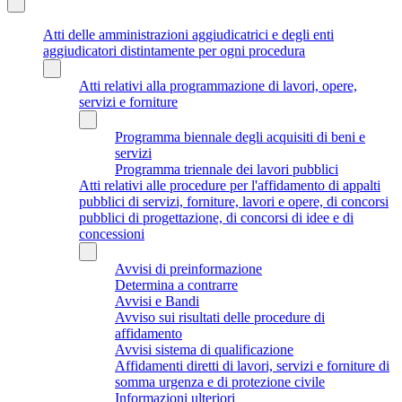
Atti delle amministrazioni aggiudicatrici e degli enti
aggiudicatori distintamente per ogni procedura
Atti relativi alla programmazione di lavori, opere,
servizi e forniture
Programma biennale degli acquisiti di beni e
servizi
Programma triennale dei lavori pubblici
Atti relativi alle procedure per l'affidamento di appalti
pubblici di servizi, forniture, lavori e opere, di concorsi
pubblici di progettazione, di concorsi di idee e di
concessioni
Avvisi di preinformazione
Determina a contrarre
Avvisi e Bandi
Avviso sui risultati delle procedure di
affidamento
Avvisi sistema di qualificazione
Affidamenti diretti di lavori, servizi e forniture di
somma urgenza e di protezione civile
Informazioni ulteriori