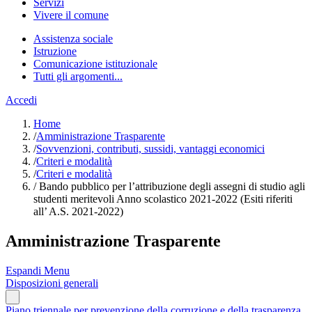
Servizi
Vivere il comune
Assistenza sociale
Istruzione
Comunicazione istituzionale
Tutti gli argomenti...
Accedi
Home
/
Amministrazione Trasparente
/
Sovvenzioni, contributi, sussidi, vantaggi economici
/
Criteri e modalità
/
Criteri e modalità
/
Bando pubblico per l’attribuzione degli assegni di studio agli
studenti meritevoli Anno scolastico 2021-2022 (Esiti riferiti
all’ A.S. 2021-2022)
Amministrazione Trasparente
Espandi Menu
Disposizioni generali
Piano triennale per prevenzione della corruzione e della trasparenza