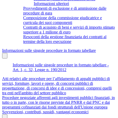
Informazioni ulteriori
Provvedimenti di esclusione e di ammissione dalle
procedure di gara
Composizione della commissione giudicatrice e
curricula dei suoi componenti
Contratti di acquisto di beni e servizi di importo stimato
superiore a 1 milione di euro
Resoconti della gestione finanziaria dei contratti al
termine della loro esecuzione
Informazioni sulle singole procedure in formato tabellare
Informazioni sulle singole procedure in formato tabellare -
Art. 1, c. 32, Legge n. 190/2012
Atti relativi alle procedure per l’affidamento di appalti pubblici di
servizi, forniture, lavori e opere, di concorsi pubblici di
progettazione, di concorsi di idee e di concessioni, compresi quelli
tra enti nell'ambito del settore pubblico
Procedure negoziate afferenti agli investimenti pubblici finanziati, in
tutto o in parte, con le risorse previste dal PNRR e dal PNC e dai
programmi cofinanziati dai fondi strutturali dell'Unione europea
Sovvenzioni, contributi, sussidi, vantaggi economici