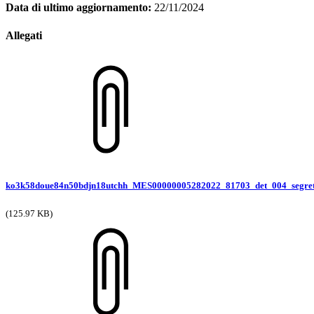
Data di ultimo aggiornamento:
22/11/2024
Allegati
ko3k58doue84n50bdjn18utchh_MES00000005282022_81703_det_004_segret
(125.97 KB)