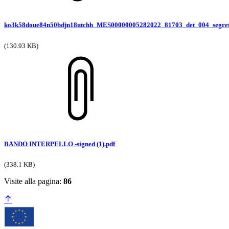
ko3k58doue84n50bdjn18utchh_MES00000005282022_81703_det_004_segret
(130.93 KB)
BANDO INTERPELLO -signed (1).pdf
(338.1 KB)
Visite alla pagina:
86