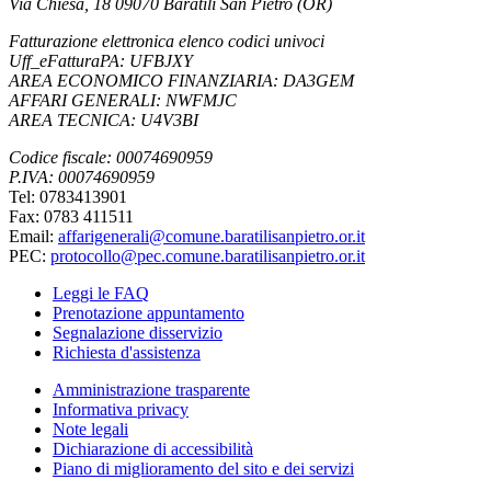
Via Chiesa, 18 09070 Baratili San Pietro (OR)
Fatturazione elettronica elenco codici univoci
Uff_eFatturaPA: UFBJXY
AREA ECONOMICO FINANZIARIA: DA3GEM
AFFARI GENERALI: NWFMJC
AREA TECNICA: U4V3BI
Codice fiscale: 00074690959
P.IVA: 00074690959
Tel: 0783413901
Fax: 0783 411511
Email:
affarigenerali@comune.baratilisanpietro.or.it
PEC:
protocollo@pec.comune.baratilisanpietro.or.it
Leggi le FAQ
Prenotazione appuntamento
Segnalazione disservizio
Richiesta d'assistenza
Amministrazione trasparente
Informativa privacy
Note legali
Dichiarazione di accessibilità
Piano di miglioramento del sito e dei servizi