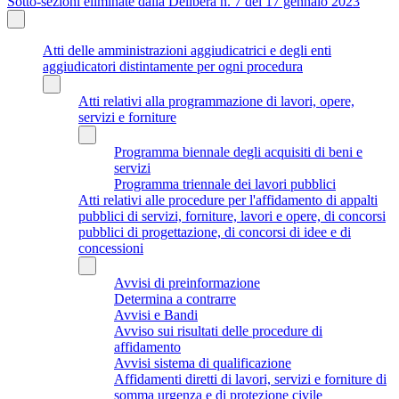
Sotto-sezioni eliminate dalla Delibera n. 7 del 17 gennaio 2023
Atti delle amministrazioni aggiudicatrici e degli enti
aggiudicatori distintamente per ogni procedura
Atti relativi alla programmazione di lavori, opere,
servizi e forniture
Programma biennale degli acquisiti di beni e
servizi
Programma triennale dei lavori pubblici
Atti relativi alle procedure per l'affidamento di appalti
pubblici di servizi, forniture, lavori e opere, di concorsi
pubblici di progettazione, di concorsi di idee e di
concessioni
Avvisi di preinformazione
Determina a contrarre
Avvisi e Bandi
Avviso sui risultati delle procedure di
affidamento
Avvisi sistema di qualificazione
Affidamenti diretti di lavori, servizi e forniture di
somma urgenza e di protezione civile