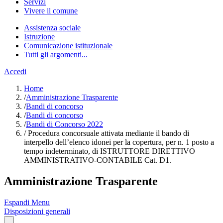
Servizi
Vivere il comune
Assistenza sociale
Istruzione
Comunicazione istituzionale
Tutti gli argomenti...
Accedi
Home
/
Amministrazione Trasparente
/
Bandi di concorso
/
Bandi di concorso
/
Bandi di Concorso 2022
/
Procedura concorsuale attivata mediante il bando di
interpello dell’elenco idonei per la copertura, per n. 1 posto a
tempo indeterminato, di ISTRUTTORE DIRETTIVO
AMMINISTRATIVO-CONTABILE Cat. D1.
Amministrazione Trasparente
Espandi Menu
Disposizioni generali