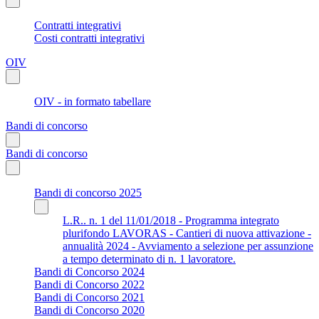
Contratti integrativi
Costi contratti integrativi
OIV
OIV - in formato tabellare
Bandi di concorso
Bandi di concorso
Bandi di concorso 2025
L.R.. n. 1 del 11/01/2018 - Programma integrato
plurifondo LAVORAS - Cantieri di nuova attivazione -
annualità 2024 - Avviamento a selezione per assunzione
a tempo determinato di n. 1 lavoratore.
Bandi di Concorso 2024
Bandi di Concorso 2022
Bandi di Concorso 2021
Bandi di Concorso 2020