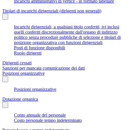
Incarichi amministrativi di vertice - in formato tabellare
Titolari di incarichi dirigenziali (dirigenti non generali)
Incarichi dirigenziali, a qualsiasi titolo conferiti, ivi inclusi
quelli conferiti discrezionalmente dall'organo di indirizzo
politico senza procedure pubbliche di selezione e titolari di
posizione organizzativa con funzioni dirigenziali
Posti di funzione disponibili
Ruolo dirigenti
Dirigenti cessati
Sanzioni per mancata comunicazione dei dati
Posizioni organizzative
Posizioni organizzative
Dotazione organica
Conto annuale del personale
Costo personale tempo indeterminato