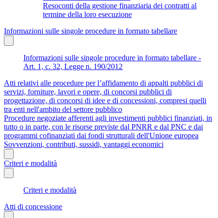
Resoconti della gestione finanziaria dei contratti al
termine della loro esecuzione
Informazioni sulle singole procedure in formato tabellare
Informazioni sulle singole procedure in formato tabellare -
Art. 1, c. 32, Legge n. 190/2012
Atti relativi alle procedure per l’affidamento di appalti pubblici di
servizi, forniture, lavori e opere, di concorsi pubblici di
progettazione, di concorsi di idee e di concessioni, compresi quelli
tra enti nell'ambito del settore pubblico
Procedure negoziate afferenti agli investimenti pubblici finanziati, in
tutto o in parte, con le risorse previste dal PNRR e dal PNC e dai
programmi cofinanziati dai fondi strutturali dell'Unione europea
Sovvenzioni, contributi, sussidi, vantaggi economici
Criteri e modalità
Criteri e modalità
Atti di concessione