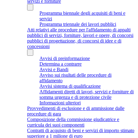
servizi e forniture
Programma biennale degli acquisiti di beni e
servizi
Programma triennale dei lavori pubblici
Atti relativi alle procedure per l'affidamento di appalti
pubblici di servizi, forniture, lavori e opere, di concorsi
pubblici di progettazione, di concorsi di idee e di
concessioni
Avvisi di preinformazione
Determina a contrarre
Avvisi e Bandi
Avviso sui risultati delle procedure di
affidamento
Avvisi sistema di qualificazione
Affidamenti diretti di lavori, servizi e forniture di
somma urgenza e di protezione civile
Informazioni ulteriori
Provvedimenti di esclusione e di ammissione dalle
procedure di gara
Composizione della commissione giudicatrice e
curricula dei suoi componenti
Contratti di acquisto di beni e servizi di importo stimato
superiore a 1 milione di euro