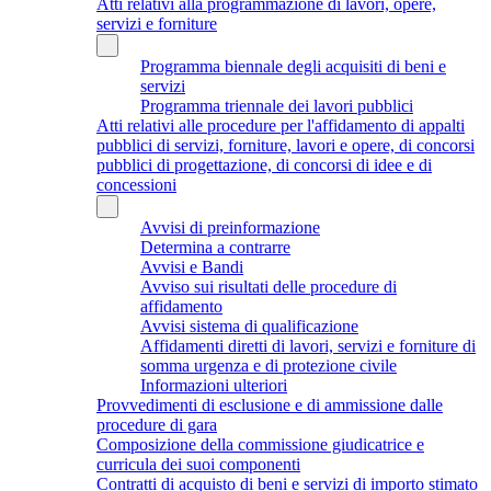
Atti relativi alla programmazione di lavori, opere,
servizi e forniture
Programma biennale degli acquisiti di beni e
servizi
Programma triennale dei lavori pubblici
Atti relativi alle procedure per l'affidamento di appalti
pubblici di servizi, forniture, lavori e opere, di concorsi
pubblici di progettazione, di concorsi di idee e di
concessioni
Avvisi di preinformazione
Determina a contrarre
Avvisi e Bandi
Avviso sui risultati delle procedure di
affidamento
Avvisi sistema di qualificazione
Affidamenti diretti di lavori, servizi e forniture di
somma urgenza e di protezione civile
Informazioni ulteriori
Provvedimenti di esclusione e di ammissione dalle
procedure di gara
Composizione della commissione giudicatrice e
curricula dei suoi componenti
Contratti di acquisto di beni e servizi di importo stimato