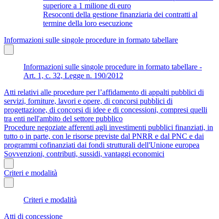
superiore a 1 milione di euro
Resoconti della gestione finanziaria dei contratti al
termine della loro esecuzione
Informazioni sulle singole procedure in formato tabellare
Informazioni sulle singole procedure in formato tabellare -
Art. 1, c. 32, Legge n. 190/2012
Atti relativi alle procedure per l’affidamento di appalti pubblici di
servizi, forniture, lavori e opere, di concorsi pubblici di
progettazione, di concorsi di idee e di concessioni, compresi quelli
tra enti nell'ambito del settore pubblico
Procedure negoziate afferenti agli investimenti pubblici finanziati, in
tutto o in parte, con le risorse previste dal PNRR e dal PNC e dai
programmi cofinanziati dai fondi strutturali dell'Unione europea
Sovvenzioni, contributi, sussidi, vantaggi economici
Criteri e modalità
Criteri e modalità
Atti di concessione