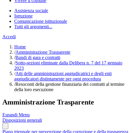
Vivere il comune
Assistenza sociale
Istruzione
Comunicazione istituzionale
Tutti gli argomenti...
Accedi
Home
/
Amministrazione Trasparente
/
Bandi di gara e contratti
/
Sotto-sezioni eliminate dalla Delibera n. 7 del 17 gennaio
2023
/
Atti delle amministrazioni aggiudicatrici e degli enti
aggiudicatori distintamente per ogni procedura
/
Resoconti della gestione finanziaria dei contratti al termine
della loro esecuzione
Amministrazione Trasparente
Espandi Menu
Disposizioni generali
Piano triennale per prevenzione della corruzione e della trasparenza