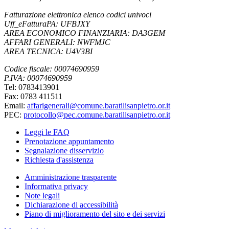
Fatturazione elettronica elenco codici univoci
Uff_eFatturaPA: UFBJXY
AREA ECONOMICO FINANZIARIA: DA3GEM
AFFARI GENERALI: NWFMJC
AREA TECNICA: U4V3BI
Codice fiscale: 00074690959
P.IVA: 00074690959
Tel: 0783413901
Fax: 0783 411511
Email:
affarigenerali@comune.baratilisanpietro.or.it
PEC:
protocollo@pec.comune.baratilisanpietro.or.it
Leggi le FAQ
Prenotazione appuntamento
Segnalazione disservizio
Richiesta d'assistenza
Amministrazione trasparente
Informativa privacy
Note legali
Dichiarazione di accessibilità
Piano di miglioramento del sito e dei servizi