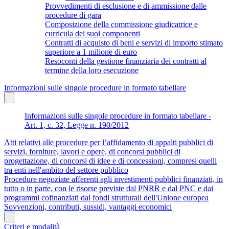
Provvedimenti di esclusione e di ammissione dalle
procedure di gara
Composizione della commissione giudicatrice e
curricula dei suoi componenti
Contratti di acquisto di beni e servizi di importo stimato
superiore a 1 milione di euro
Resoconti della gestione finanziaria dei contratti al
termine della loro esecuzione
Informazioni sulle singole procedure in formato tabellare
Informazioni sulle singole procedure in formato tabellare -
Art. 1, c. 32, Legge n. 190/2012
Atti relativi alle procedure per l’affidamento di appalti pubblici di
servizi, forniture, lavori e opere, di concorsi pubblici di
progettazione, di concorsi di idee e di concessioni, compresi quelli
tra enti nell'ambito del settore pubblico
Procedure negoziate afferenti agli investimenti pubblici finanziati, in
tutto o in parte, con le risorse previste dal PNRR e dal PNC e dai
programmi cofinanziati dai fondi strutturali dell'Unione europea
Sovvenzioni, contributi, sussidi, vantaggi economici
Criteri e modalità