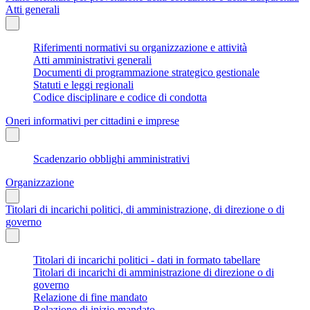
Atti generali
Riferimenti normativi su organizzazione e attività
Atti amministrativi generali
Documenti di programmazione strategico gestionale
Statuti e leggi regionali
Codice disciplinare e codice di condotta
Oneri informativi per cittadini e imprese
Scadenzario obblighi amministrativi
Organizzazione
Titolari di incarichi politici, di amministrazione, di direzione o di
governo
Titolari di incarichi politici - dati in formato tabellare
Titolari di incarichi di amministrazione di direzione o di
governo
Relazione di fine mandato
Relazione di inizio mandato