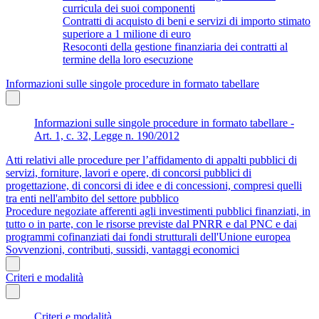
curricula dei suoi componenti
Contratti di acquisto di beni e servizi di importo stimato
superiore a 1 milione di euro
Resoconti della gestione finanziaria dei contratti al
termine della loro esecuzione
Informazioni sulle singole procedure in formato tabellare
Informazioni sulle singole procedure in formato tabellare -
Art. 1, c. 32, Legge n. 190/2012
Atti relativi alle procedure per l’affidamento di appalti pubblici di
servizi, forniture, lavori e opere, di concorsi pubblici di
progettazione, di concorsi di idee e di concessioni, compresi quelli
tra enti nell'ambito del settore pubblico
Procedure negoziate afferenti agli investimenti pubblici finanziati, in
tutto o in parte, con le risorse previste dal PNRR e dal PNC e dai
programmi cofinanziati dai fondi strutturali dell'Unione europea
Sovvenzioni, contributi, sussidi, vantaggi economici
Criteri e modalità
Criteri e modalità