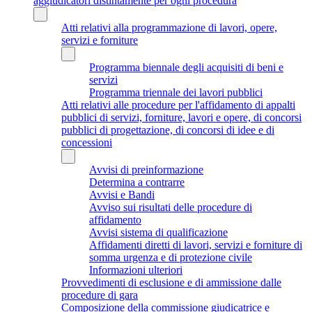
aggiudicatori distintamente per ogni procedura
Atti relativi alla programmazione di lavori, opere,
servizi e forniture
Programma biennale degli acquisiti di beni e
servizi
Programma triennale dei lavori pubblici
Atti relativi alle procedure per l'affidamento di appalti
pubblici di servizi, forniture, lavori e opere, di concorsi
pubblici di progettazione, di concorsi di idee e di
concessioni
Avvisi di preinformazione
Determina a contrarre
Avvisi e Bandi
Avviso sui risultati delle procedure di
affidamento
Avvisi sistema di qualificazione
Affidamenti diretti di lavori, servizi e forniture di
somma urgenza e di protezione civile
Informazioni ulteriori
Provvedimenti di esclusione e di ammissione dalle
procedure di gara
Composizione della commissione giudicatrice e